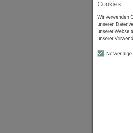
Cookies
Emis
Mind
Wir verwenden C
Stüc
unseren Datenve
Ausg
unserer Webseite
Ausg
unserer Verwend
Wäh
Börs
Notwendige
Mitte
Vestina
Million
Co. KG
Objek