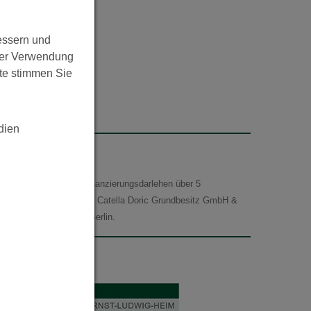
essern und
rer Verwendung
te stimmen Sie
dien
 Berlin ein Zwischenfinanzierungsdarlehen über 5
Höhe von 34,48 % an der Catella Doric Grundbesitz GmbH &
sundheitszentren in Berlin.