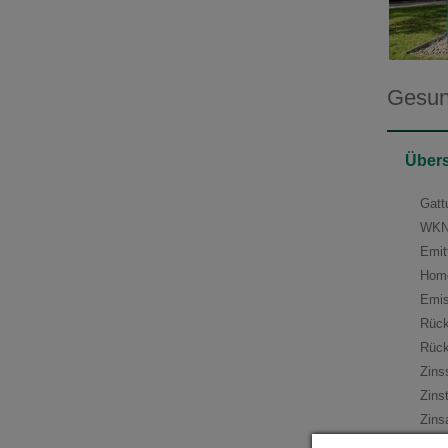
Gesund
Übers
Gatt
WKN
Emit
Hom
Emis
Rück
Rück
Zins
Zins
Zins