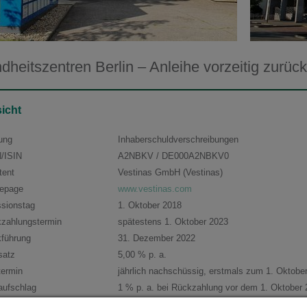
heitszentren Berlin – Anleihe vorzeitig zurück
icht
ung
Inhaberschuldverschreibungen
/ISIN
A2NBKV / DE000A2NBKV0
tent
Vestinas GmbH (Vestinas)
epage
www.vestinas.com
sionstag
1. Oktober 2018
zahlungstermin
spätestens 1. Oktober 2023
führung
31. Dezember 2022
satz
5,00 % p. a.
termin
jährlich nachschüssig, erstmals zum 1. Oktobe
aufschlag
1 % p. a. bei Rückzahlung vor dem 1. Oktober
dem 1. Oktober 2021