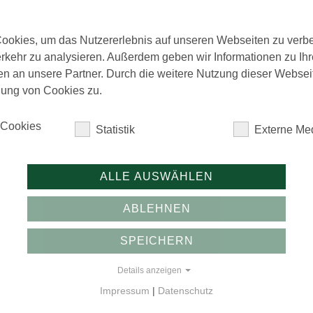
sionsvolumen
5.000.000 EUR
estanlage
1.000 EUR
ookies, um das Nutzererlebnis auf unseren Webseiten zu verb
kelung
1.000 EUR
rkehr zu analysieren. Außerdem geben wir Informationen zu Ih
abebetrag
100 %
n an unsere Partner. Durch die weitere Nutzung dieser Websei
abeaufschlag
Nein
ung von Cookies zu.
rung
Euro
ennotierung
Nein
 Cookies
Statistik
Externe Me
lverwendung
ALLE AUSWÄHLEN
s hat mit dem Emissionserlös der Schuldverschreibungen Gesundheitszentren
en EUR zurückgeführt. Das Darlehen wurde zum Erwerb einer Beteiligung in 
ABLEHNEN
 (Grundbesitz KG) aufgenommen. Die Grundbesitz KG ist Eigentümer von 3 Ge
SPEICHERN
t/Standort
Details anzeigen
Impressum
|
Datenschutz